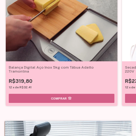
Balança Digital Aço Inox 5kg com Tábua Adatto
Secad
Tramontina
220V
R$319,80
R$2
12
x
de
R$32,41
12
x
de