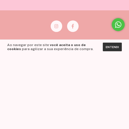
Ao navegar por este site
você aceita o uso de
ENTENDI
DEPARTAMENTOS
cookies
para agilizar a sua experiência de compra.
NAVEGAÇÃO
ENTRE EM CONTATO
NEWSLETTER
Meios de pagamento