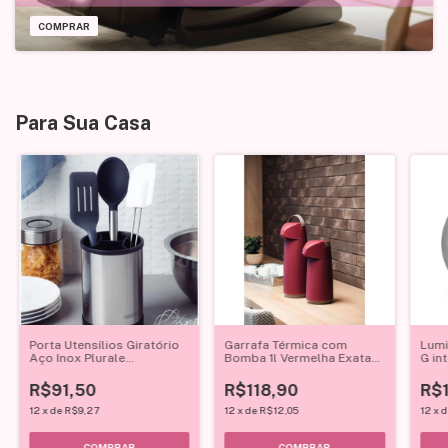
COMPRAR
Para Sua Casa
Porta Utensílios Giratório
Garrafa Térmica com
Lumi
Aço Inox Plurale
Bomba 1l Vermelha Exata
G in
Tramontina Cinza
Tramontina
Dime
R$91,50
R$118,90
R$
12
x
de
R$9,27
12
x
de
R$12,05
12
x