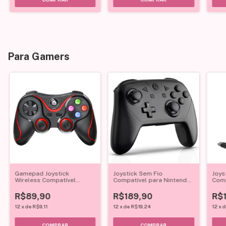
Para Gamers
Gamepad Joystick
Joystick Sem Fio
Joys
Wireless Compatível
Compatível para Nintendo
Comp
Android/IOS/P3/P4/PC/TV
Pro Switch e Lite
Dupl
R$89,90
R$189,90
R$
12
x
de
R$9,11
12
x
de
R$19,24
12
x